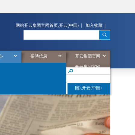
网站开云集团官网首页,开云(中国)
|
加入收藏
|
心
招聘信息
开云集团官网
开云集团官网
团官
卷板机
校平线
首页,开云(中
开云
上辊万能式卷板机
国),开云(中国)
弯曲机
态
机械式/液压式卷板机
纵剪校平线
三机联动折弯机
薄板拉伸液压机
应
团官网首页,开云(中国),开云(中国)
流
激光切割机