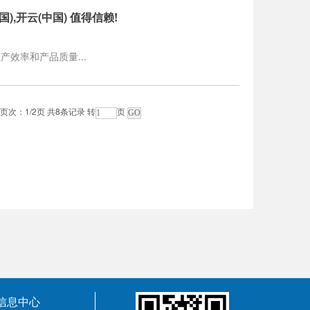
,开云(中国) 值得信赖!
效率和产品质量...
页次：1/2页 共8条记录 转
页
信息中心