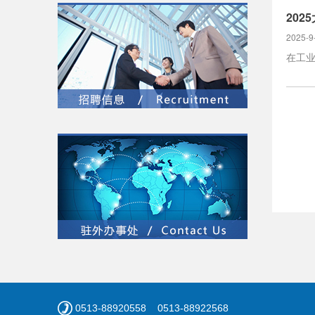
202
2025-9
在工业
0513-88920558 0513-88922568