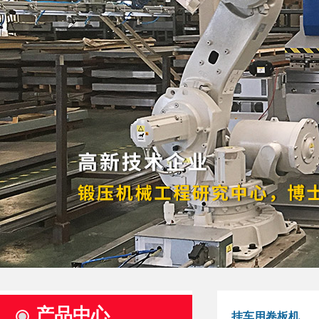
专用折弯机
产品中心
挂车用卷板机