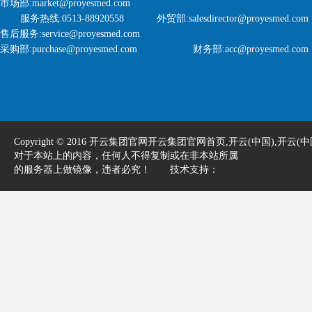
市场部:market@proyesmed.com
服务热线:0513-88920558
外贸部:salesdirector@proyesmed.com
售后服务:service@proyesmed.com
采购部:purchase@proyesmed.com
财务部:acc@proyesmed.com
Copyright © 2016 开云集团官网开云集团官网首页,开云(中
对于本站上的内容，任何人不得复制或在非本站所属
的服务器上做镜像，违者必究！ 技术支持：