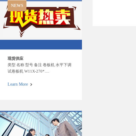
NEWS
现货供应
类型 名称 型号 备注 卷板机 水平下调
试卷板机 W11X-270*.....
Learn More