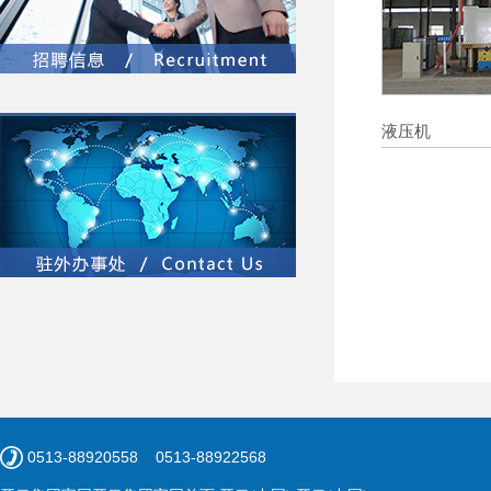
液压机
0513-88920558 0513-88922568