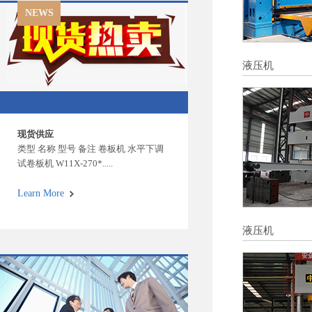
NEWS
液压机
现货供应
类型 名称 型号 备注 卷板机 水平下调
试卷板机 W11X-270*.....
Learn More
液压机