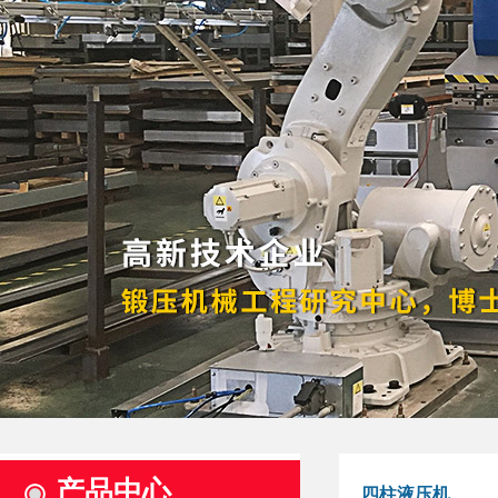
专用折弯机
产品中心
四柱液压机