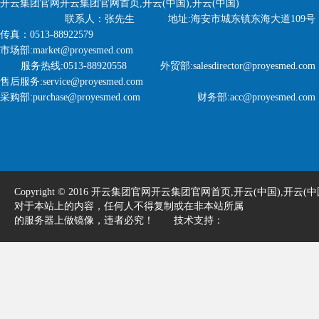
开云集团官网开云集团官网首页,开云(中国),开云(中国)
联系人：张先生
地址:海安市城东镇东海大道109号
传真：0513-88922579
市场部:market@proyesmed.com
服务热线:0513-88920558
外贸部:salesdirector@proyesmed.com
售后服务:service@proyesmed.com
采购部:purchase@proyesmed.com
财务部:acc@proyesmed.com
Copyright © 2016 开云集团官网开云集团官网首页,开云(中
对于本站上的内容，任何人不得复制或在非本站所属
的服务器上做镜像，违者必究！ 技术支持：