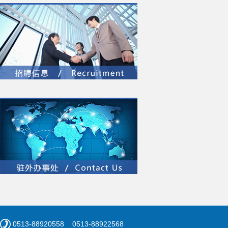
0513-88920558 0513-88922568