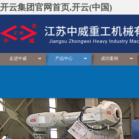
开云集团官网首页,开云(中国)
走进中威
产品中心
成功案例
中威简介
开云集团官网开云集团官网首页,开云(中国),开云(中国)
生产设备
冲床系列
其他产品
大型
资质荣誉
液压闸式开云集团官网开云集团官网首页,开云(中国),开云(中国
视频展示
制管线
液压摆式开云集
船用卷板机
校平机
数控折弯机
专用液压机