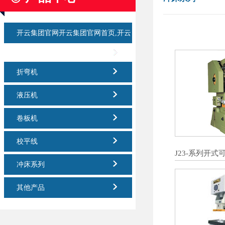
开云集团官网开云集团官网首页,开云
(中国),开云(中国)
折弯机
液压机
卷板机
校平线
J23-系列开式
冲床系列
其他产品