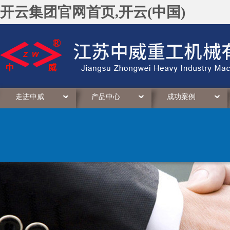
开云集团官网首页,开云(中国)
走进中威
产品中心
成功案例
中威简介
开云集团官网开云集团官网首页,开云(中国),开云(中国)
生产设备
冲床系列
其他产品
大型
资质荣誉
液压闸式开云集团官网开云集团官网首页,开云(中国),开云(中国
视频展示
制管线
液压摆式开云集
船用卷板机
校平机
数控折弯机
专用液压机