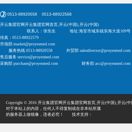
0513-88920558 0513-88922568
开云集团官网开云集团官网首页,开云(中国),开云(中国)
联系人：张先生
地址:海安市城东镇东海大道109号
传真：0513-88922579
市场部:market@proyesmed.com
服务热线:0513-88920558
外贸部:salesdirector@proyesmed.com
售后服务:service@proyesmed.com
采购部:purchase@proyesmed.com
财务部:acc@proyesmed.com
Copyright © 2016 开云集团官网开云集团官网首页,开云(中
对于本站上的内容，任何人不得复制或在非本站所属
的服务器上做镜像，违者必究！ 技术支持：