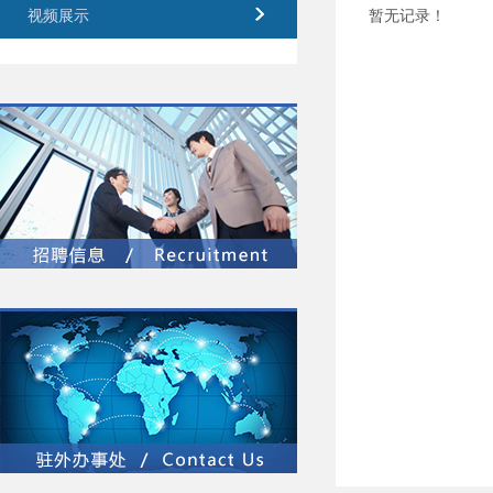
视频展示
暂无记录！