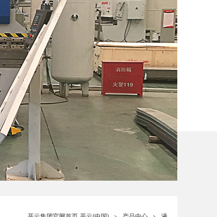
开云集团官网首页,开云(中国)
>
产品中心
>
液