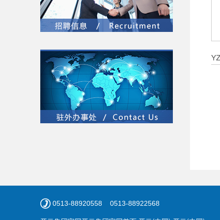
Y
0513-88920558 0513-88922568