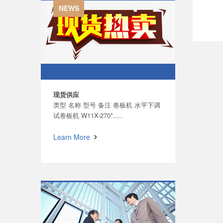
NEWS
现货供应
类型 名称 型号 备注 卷板机 水平下调
试卷板机 W11X-270*.....
Learn More