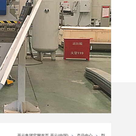
开云集团官网首页,开云(中国)
>
产品中心
>
型