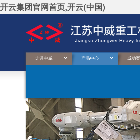
开云集团官网首页,开云(中国)
走进中威
产品中心
成功
中威简介
开云集团官网开云集团官网首页,开云(中国),开云(
生产设备
冲床系列
其
资质荣誉
液压闸式开云集团官网开云集团官网首页,开云(中国)
视频展示
制管线
船用卷板机
校平机
数控折弯机
专用液压