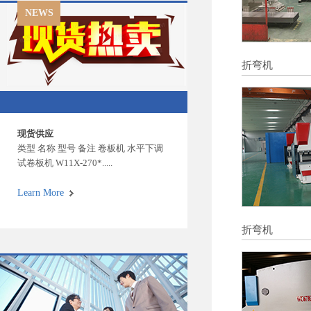
NEWS
折弯机
现货供应
类型 名称 型号 备注 卷板机 水平下调
试卷板机 W11X-270*.....
Learn More
折弯机