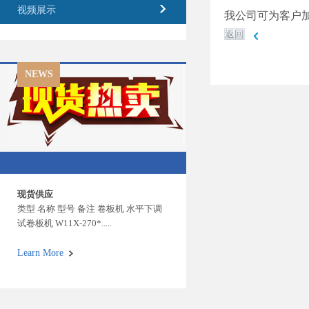
视频展示
我公司可为客户加
返回
NEWS
现货供应
类型 名称 型号 备注 卷板机 水平下调
试卷板机 W11X-270*.....
Learn More