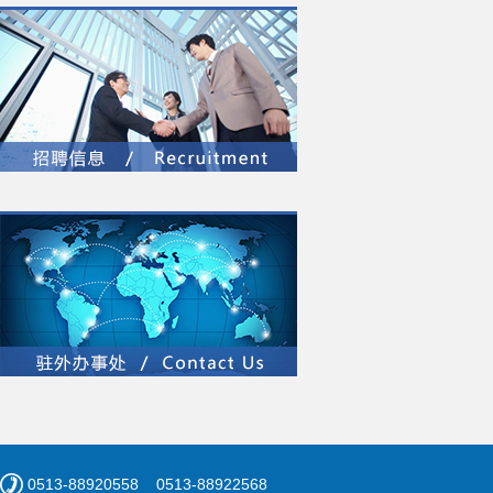
0513-88920558 0513-88922568