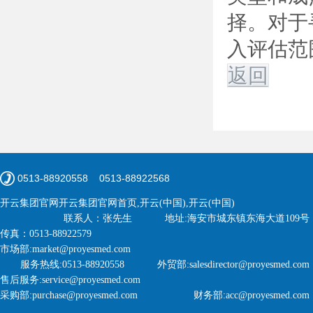
择。对于
入评估范
返回
0513-88920558 0513-88922568
开云集团官网开云集团官网首页,开云(中国),开云(中国)
联系人：张先生
地址:海安市城东镇东海大道109号
传真：0513-88922579
市场部:market@proyesmed.com
服务热线:0513-88920558
外贸部:salesdirector@proyesmed.com
售后服务:service@proyesmed.com
采购部:purchase@proyesmed.com
财务部:acc@proyesmed.com