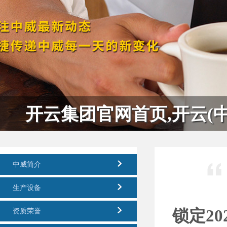
专用折弯机
开云集团官网首页,开云(中
中威简介
生产设备
锁定2
资质荣誉