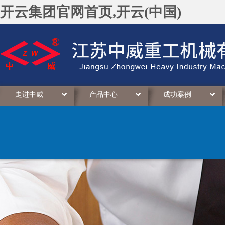
开云集团官网首页,开云(中国)
走进中威
产品中心
成功案例
中威简介
开云集团官网开云集团官网首页,开云(中国),开云(中国)
生产设备
冲床系列
其他产品
大型
资质荣誉
液压闸式开云集团官网开云集团官网首页,开云(中国),开云(中国
视频展示
制管线
液压摆式开云集
船用卷板机
校平机
数控折弯机
专用液压机