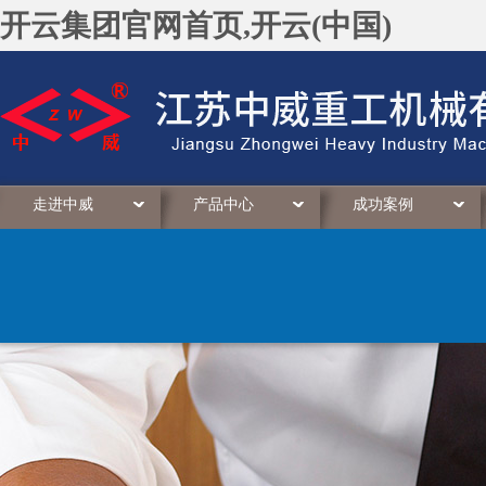
开云集团官网首页,开云(中国)
走进中威
产品中心
成功案例
中威简介
开云集团官网开云集团官网首页,开云(中国),开云(中国)
生产设备
冲床系列
其他产品
大型
资质荣誉
液压闸式开云集团官网开云集团官网首页,开云(中国),开云(中国
视频展示
制管线
液压摆式开云集
船用卷板机
校平机
数控折弯机
专用液压机