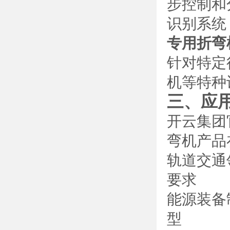
步控制和
识别系统
专用折弯
针对特定
机等特种
三、应
开云集团
弯机产品
轨道交通
要求
能源装备
型