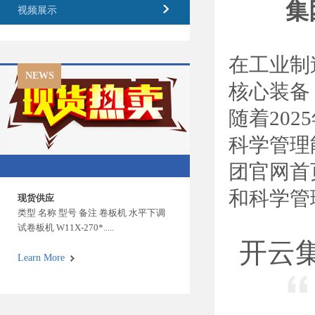
集
视频展示
在工业制
NEWS
核心装备
随着20
科学管理
团官网首
和科学管
现货供应
类型 名称 型号 备注 卷板机 水平下调
试卷板机 W11X-270*.....
开云集
Learn More