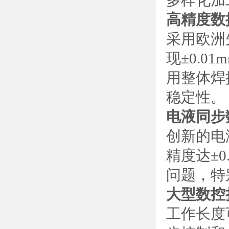
多样化加
高精度数
采用欧洲
现±0.
用整体焊
稳定性。
电液同步
创新的电
精度达±
问题，特
大型数控
工作长度